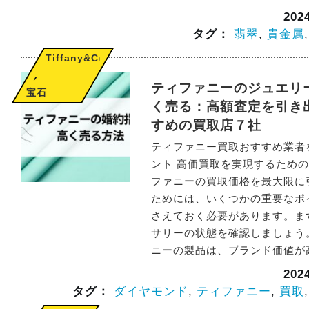
20
タグ：
翡翠
,
貴金属
Tiffany&Co.
,
ティファニーのジュエリー
宝石
く売る：高額査定を引き
すめの買取店７社
ティファニー買取おすすめ業者
ント 高価買取を実現するための
ファニーの買取価格を最大限に
ためには、いくつかの重要なポ
さえておく必要があります。ま
サリーの状態を確認しましょう
ニーの製品は、ブランド価値が高
20
タグ：
ダイヤモンド
,
ティファニー
,
買取