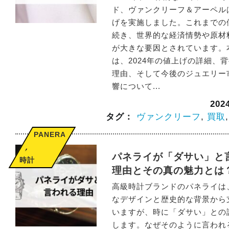
ド、ヴァンクリーフ＆アーペル
げを実施しました。これまでの
続き、世界的な経済情勢や原材
が大きな要因とされています。
は、2024年の値上げの詳細、
理由、そして今後のジュエリー
響について...
20
タグ：
ヴァンクリーフ
,
買取
PANERAI
,
パネライが「ダサい」と
時計
理由とその真の魅力とは
高級時計ブランドのパネライは
なデザインと歴史的な背景から
いますが、時に「ダサい」との
します。なぜそのように言われ