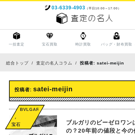
03-6339-4903
（平日10:00～17:00）
一括査定
宝石買取
時計買取
バッグ・財布買取
総合トップ
査定の名人コラム
投稿者:
satei-meijin
satei-meijin
投稿者:
BVLGARI
,
ブルガリのビーゼロワン
宝石
の？20年前の値段と今の