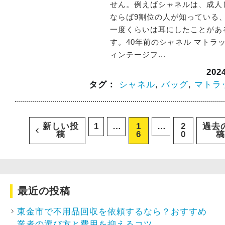
せん。例えばシャネルは、成人
ならば9割位の人が知っている
一度くらいは耳にしたことがあ
す。40年前のシャネル マトラ
ィンテージフ...
20
タグ：
シャネル
,
バッグ
,
マトラ
新しい
投
1
…
1
…
2
過去
稿
6
0
稿
最近の投稿
東金市で不用品回収を依頼するなら？おすすめ
業者の選び方と費用を抑えるコツ