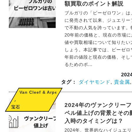
額買取のポイント解説
ブルガリの「ビーゼロワン」は、
に発売されて以来、ジュエリー
で不動の人気を誇っています。
20年前の価格と、現在の市場
値や買取相場について知りたい
しょう。本記事では、ビーゼロ
年前の値段と現在の価格、そし
るためのポ...
20
タグ：
ダイヤモンド
,
貴金属
Van Cleef & Arpels
,
2024年のヴァンクリー
宝石
ペル値上げの背景とその
入時のタイミングは？
2024年、世界的なハイジュエ