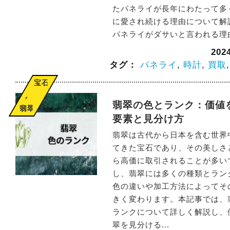
たパネライが長年にわたって多
に愛され続ける理由について解
パネライがダサいと言われる理由 
20
タグ：
パネライ
,
時計
,
買取
宝石
,
翡翠の色とランク：価値
翡翠
要素と見分け方
翡翠は古代から日本を含む世界
てきた宝石であり、その美しさ
ら高価に取引されることが多い
し、翡翠には多くの種類とラン
色の違いや加工方法によってそ
きく変わります。本記事では、
ランクについて詳しく解説し、
翠を見分ける...