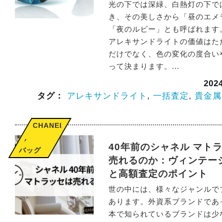
光の下では深緑、白熱灯の下で
き、その美しさから「昼のエメ
「夜のルビー」とも呼ばれます
アレキサンドライトの価値はた
だけでなく、色の変化の度合い
って決まります。...
20
タグ：
アレキサンドライト
,
一括査定
,
貴金属
CHANEL
,
40年前のシャネル マト
バッグ
売れるのか：ヴィンテー
と高額査定のポイント
世の中には、様々なジャンルで
あります。外資系ブランドであ
本で知られているブランドは少