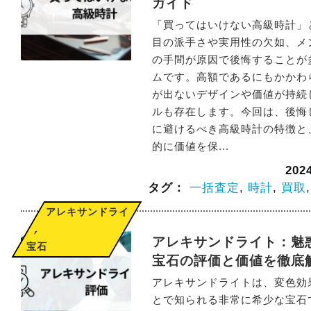
ガイド
「買ってはいけない高級時計」
目の派手さや実用性の欠如、メ
の手間が原因で後悔することが
ムです。高額であるにもかかわ
が出ないデザインや価値が持続
ルも存在します。今回は、後悔
に避けるべき高級時計の特徴と
的に価値を保...
20
タグ：
一括査定
,
時計
,
買取
アレキサンドライト
,
アレキサンドライト：魅
宝石
宝石の評価と価値を徹底
アレキサンドライトは、変色効
とで知られる非常に希少な宝石