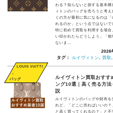
わる？知らないと損する基本構
ィトンのバッグを売ろうと考え
くの方が最初に気になるのは「
れるのか」という点ではないで
特に初めて買取を利用する場合
い叩かれたらどうしよう」「相
ないま...
202
タグ：
ルイヴィトン
,
買取
LOUIS VUITTON
,
ルイヴィトン買取おすす
バッグ
ング10選｜高く売る方法
説
ルイヴィトンのバッグや財布を
れど、「どこに売ればいいの？
と高く買ってくれるの？」と不