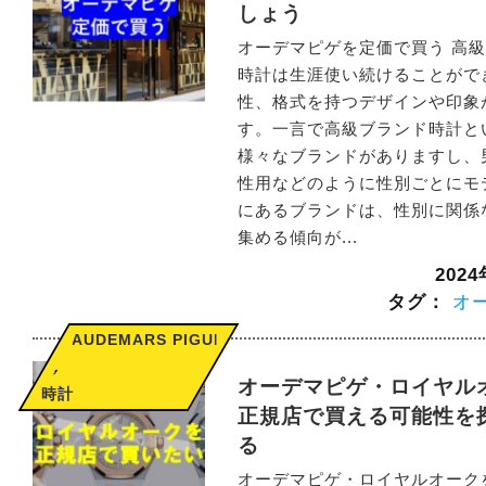
しょう
オーデマピゲを定価で買う 高
時計は生涯使い続けることがで
性、格式を持つデザインや印象
す。一言で高級ブランド時計と
様々なブランドがありますし、
性用などのように性別ごとにモ
にあるブランドは、性別に関係
集める傾向が...
202
タグ：
オ
AUDEMARS PIGUET
,
オーデマピゲ・ロイヤル
時計
正規店で買える可能性を
る
オーデマピゲ・ロイヤルオーク