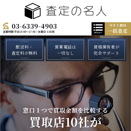
03-6339-4903
今すぐ無料
一括査定
営業時間 平日10:00～17:00｜休業日 土日祝
配送料・
営業電話は
資格保有者が
査定料が無料
一切なし
完全サポート
窓口１つで買取金額を比較する
買取店10社が