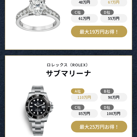
48万円
67万円
C社
D社
61万円
55万円
最大19万円お得！
ロレックス（ROLEX）
サブマリーナ
A社
B社
110万円
90万円
C社
D社
85万円
100万円
最大25万円お得！