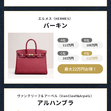
エルメス（HERMES）
バーキン
A社
B社
113万円
100万円
C社
D社
103万円
122万円
最大22万円お得！
ヴァンクリーフ＆アーペル（VanCleef&Arpels）
アルハンブラ