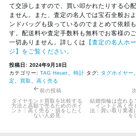
て交渉しますので、買い叩かれたりする心
ません。また、査定の名人では宝石全般お
ンドバッグも扱っているのでまとめて依頼
す。配送料や査定手数料も無料でお客様の
一切ありません。詳しくは
【査定の名人ホ
ジ】をご覧ください。
投稿日:
2024年9月18日
カテゴリー:
TAG Heuer
、
時計
タグ:
タグホイヤー
定
、
買取
、
高く売る
前の投稿
ダイヤモンド買取を比較する
結婚指輪は売れる
方法と高額で売るためのポイ
イントと高く売
ント：高く売る・損をしたく
法：買い取り業者
ない人必見
を