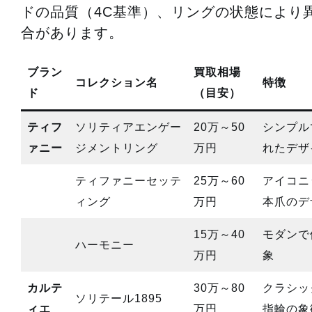
ドの品質（4C基準）、リングの状態により
合があります。
ブラン
買取相場
コレクション名
特徴
ド
（目安）
ティフ
ソリティアエンゲー
20万～50
シンプル
ァニー
ジメントリング
万円
れたデザ
ティファニーセッテ
25万～60
アイコニ
ィング
万円
本爪のデ
15万～40
モダンで
ハーモニー
万円
象
カルテ
30万～80
クラシッ
ソリテール1895
ィエ
万円
指輪の象