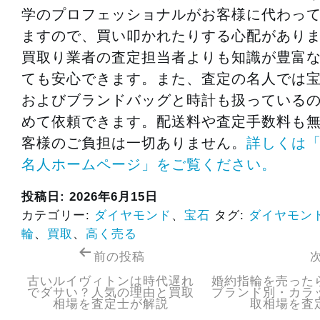
学のプロフェッショナルがお客様に代わっ
ますので、買い叩かれたりする心配があり
買取り業者の査定担当者よりも知識が豊富
ても安心できます。また、査定の名人では
およびブランドバッグと時計も扱っている
めて依頼できます。配送料や査定手数料も
客様のご負担は一切ありません。
詳しくは
名人ホームページ」をご覧ください。
投稿日:
2026年6月15日
カテゴリー:
ダイヤモンド
、
宝石
タグ:
ダイヤモン
輪
、
買取
、
高く売る
前の投稿
古いルイヴィトンは時代遅れ
婚約指輪を売った
でダサい？人気の理由と買取
ブランド別・カラ
相場を査定士が解説
取相場を査