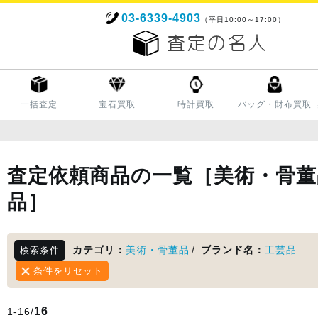
03-6339-4903
（平日10:00～17:00）
一括査定
宝石買取
時計買取
バッグ・財布買取
査定依頼商品の一覧［美術・骨董
品］
カテゴリ：
美術・骨董品
/
ブランド名：
工芸品
検索条件
条件をリセット
16
1-16/