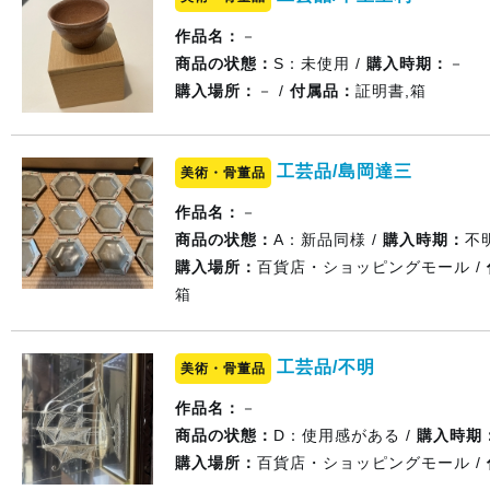
作品名：
－
商品の状態：
S：未使用 /
購入時期：
－
購入場所：
－ /
付属品：
証明書,箱
工芸品/島岡達三
美術・骨董品
作品名：
－
商品の状態：
A：新品同様 /
購入時期：
不
購入場所：
百貨店・ショッピングモール /
箱
工芸品/不明
美術・骨董品
作品名：
－
商品の状態：
D：使用感がある /
購入時期
購入場所：
百貨店・ショッピングモール /