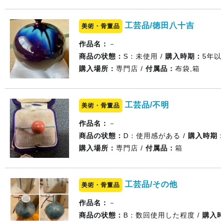
工芸品/徳田八十吉
美術・骨董品
作品名：
－
商品の状態：
S：未使用 /
購入時期：
5年
購入場所：
専門店 /
付属品：
布袋,箱
工芸品/不明
美術・骨董品
作品名：
－
商品の状態：
D：使用感がある /
購入時期
購入場所：
専門店 /
付属品：
箱
工芸品/その他
美術・骨董品
作品名：
－
商品の状態：
B：数回使用した程度 /
購入