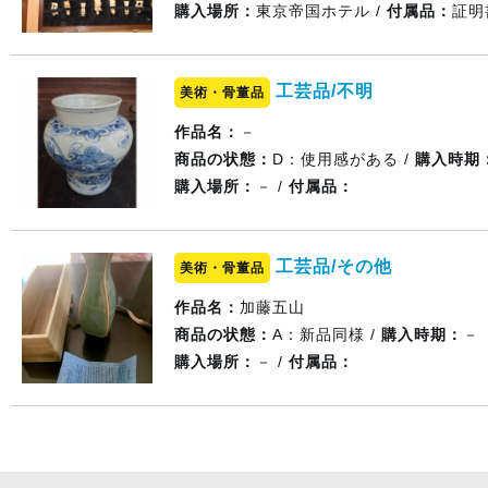
購入場所：
東京帝国ホテル /
付属品：
証明
工芸品/不明
美術・骨董品
作品名：
－
商品の状態：
D：使用感がある /
購入時期
購入場所：
－ /
付属品：
工芸品/その他
美術・骨董品
作品名：
加藤五山
商品の状態：
A：新品同様 /
購入時期：
－
購入場所：
－ /
付属品：