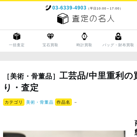
03-6339-4903
（平日10:00～17:00）
一括査定
宝石買取
時計買取
バッグ・財布買取
工芸品/中里重利の
［美術・骨董品］
り・査定
カテゴリ
美術・骨董品
作品名
－