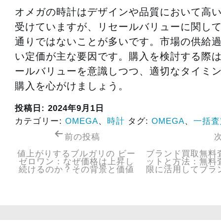
オメガの時計はデザインや品質において高
受けていますが、リセールバリューに関し
通りではないことが多いです。市場の供給
い定価が主な要因です。購入を検討する際
ールバリューを意識しつつ、適切なタイミ
購入を心がけましょう。
投稿日:
2024年9月1日
カテゴリー:
OMEGA
、
時計
タグ:
OMEGA
、
一括査
前の投稿
値上がりするブルガリの ビー
ブランド買取無料
ゼロワン：なぜ価格は上昇し
ットと方法：無料
続けるのか？その背景と価値
限に活用してブラ