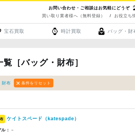
お問い合わせ・ご相談はお気軽にどうぞ
買い取り業者様へ（無料登録）
お役立ち
宝石買取
時計買取
バッグ・財
一覧［バッグ・財布］
・財布
条件をリセット
ケイトスペード（katespade）
布
デル：
－