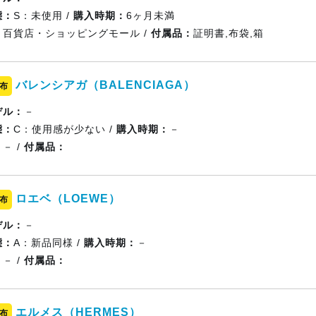
態：
S：未使用 /
購入時期：
6ヶ月未満
：
百貨店・ショッピングモール /
付属品：
証明書,布袋,箱
バレンシアガ（BALENCIAGA）
布
デル：
－
態：
C：使用感が少ない /
購入時期：
－
：
－ /
付属品：
ロエベ（LOEWE）
布
デル：
－
態：
A：新品同様 /
購入時期：
－
：
－ /
付属品：
エルメス（HERMES）
布