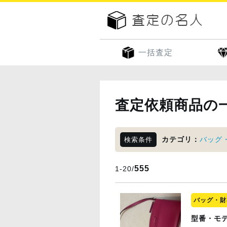
一括査定
査定依頼商品の
カテゴリ：
バッグ
検索条件
555
1-20/
バッグ・財
型番・モ