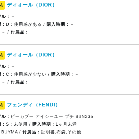
ディオール（DIOR）
布
デル：
－
態：
D：使用感がある /
購入時期：
－
：
－ /
付属品：
ディオール（DIOR）
布
デル：
－
態：
C：使用感が少ない /
購入時期：
－
：
－ /
付属品：
フェンディ（FENDI）
布
デル：
ピーカブー アイシーユー プチ 8BN335
態：
S：未使用 /
購入時期：
1ヶ月未満
：
BUYMA /
付属品：
証明書,布袋,その他