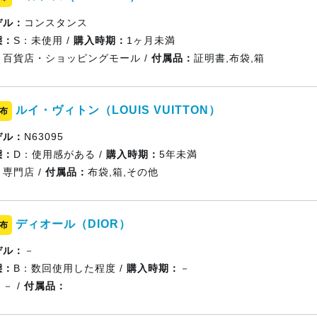
デル：
コンスタンス
態：
S：未使用 /
購入時期：
1ヶ月未満
：
百貨店・ショッピングモール /
付属品：
証明書,布袋,箱
ルイ・ヴィトン（LOUIS VUITTON）
布
デル：
N63095
態：
D：使用感がある /
購入時期：
5年未満
：
専門店 /
付属品：
布袋,箱,その他
ディオール（DIOR）
布
デル：
－
態：
B：数回使用した程度 /
購入時期：
－
：
－ /
付属品：