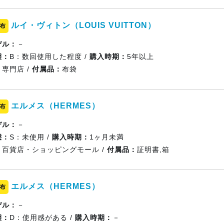
ルイ・ヴィトン（LOUIS VUITTON）
布
デル：
－
態：
B：数回使用した程度 /
購入時期：
5年以上
：
専門店 /
付属品：
布袋
エルメス（HERMES）
布
デル：
－
態：
S：未使用 /
購入時期：
1ヶ月未満
：
百貨店・ショッピングモール /
付属品：
証明書,箱
エルメス（HERMES）
布
デル：
－
態：
D：使用感がある /
購入時期：
－