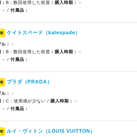
態：
B：数回使用した程度 /
購入時期：
－
：
－ /
付属品：
ケイトスペード（katespade）
布
デル：
－
態：
B：数回使用した程度 /
購入時期：
－
：
－ /
付属品：
プラダ（PRADA）
布
デル：
－
態：
C：使用感が少ない /
購入時期：
－
：
－ /
付属品：
ルイ・ヴィトン（LOUIS VUITTON）
布