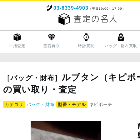
03-6339-4903
（平日10:00～17:00）
一括査定
宝石買取
時計買取
バッグ・財布買取
ルブタン（キピポ
［バッグ・財布］
の買い取り・査定
カテゴリ
バッグ・財布
型番・モデル
キピポーチ