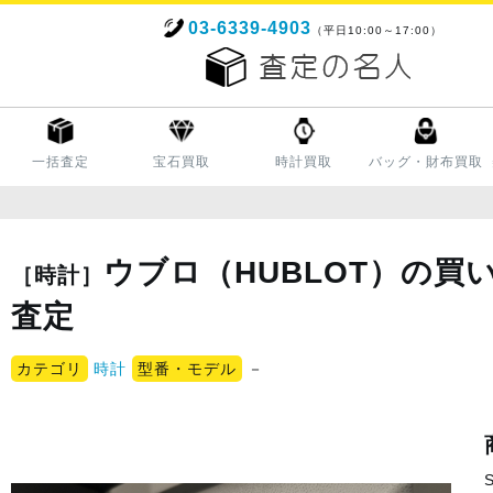
03-6339-4903
（平日10:00～17:00）
一括査定
宝石買取
時計買取
バッグ・財布買取
ウブロ（HUBLOT）の買
［時計］
査定
カテゴリ
時計
型番・モデル
－